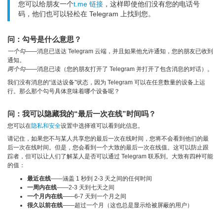
您可以给朋友一个
t.me 链接
，这样即使他们没有您的电话号
码，他们也可以轻松在 Telegram 上找到您。
问：勾号是什么意思？
一个勾
——消息已送达 Telegram 云端，并且如果他允许通知，您的朋友已收到
通知。
两个勾
——消息已读（您的朋友打开了 Telegram 并打开了包含消息的对话）。
我们没有消息的“送达设备”状态，因为 Telegram 可以在任意数量的设备上运
行。那么那个勾号具体意味着哪个设备呢？
问：我可以隐藏我的“最后一次在线”时间吗？
您可以在
隐私和安全
设置中选择谁可以看到此信息。
请记住，如果您不与某人共享您的最后一次在线时间，您将不会看到他们的最
后一次在线时间。但是，您会看到一个大致的最后一次在线值。这可以防止跟
踪者，但可以让人们了解某人是否可以通过 Telegram 联系到。大致有四种可能
的值：
最近在线
——涵盖 1 秒到 2-3 天之间的任何时间
一周内在线
——2-3 天到七天之间
一个月内在线
——6-7 天到一个月之间
很久以前在线
——超过一个月（这也总是显示给被屏蔽的用户）