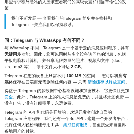
那些寻求额外隐私的人应该查看我们的高级设置和相当革命性的政
策
我们不断发展 — 查看我们的Telegram 简史并在推特和
Telegram 上关注我们以保持联系。
问：Telegram 与 WhatsApp 有何不同？
与 WhatsApp 不同，Telegram 是一个基于云的消息应用程序，具有
无缝同步
功能。因此，您可以同时从多个设备访问您的消息，包括
平板电脑和计算机，并分享无限数量的照片、视频和文件（doc、
zip、mp3 等），每个文件大小可达
2 GB
。
Telegram 在您的设备上只需不到
100 MB
的空间 — 您可以将
所有
媒体
保存在云端而无需删除任何内容 — 只需
清除缓存以释放空间
。
得益于 Telegram 的多数据中心基础设施和加密技术，它更快且更加
安全
。此外，Telegram 上的私人消息是免费的，并且将永远免费 —
没有广告，没有订阅费用，永远免费。
Telegram 的 API 和代码是开放的，欢迎开发者创建自己的
Telegram 应用程序。我们还有一个Bot API，这是一个开发者平台，
允许任何人轻松构建专用工具，
集成任何服务
，甚至接受来自世界
各地用户的付款。