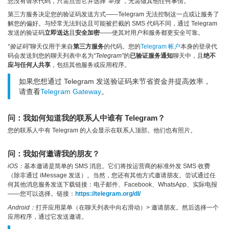
您没有请求代码，只需点击它并选择
“举报”
，无需做其他任何事情。
第三方服务决定您的验证码发送方式——Telegram 无法控制这一点或让服务了
解您的偏好。与经常无法到达且可能被拦截的 SMS 代码不同，通过 Telegram
发送的验证码
立即送达
且
安全加密
——使其对用户和服务都更安全可靠。
“验证码”
聊天仅用于来自
第三方服务
的代码。您的
Telegram 帐户
本身的登录代
码会发送到您的聊天列表中名为
“Telegram”
的
已验证服务通知
聊天中，且
绝不
应与任何人共享
，包括其他服务或应用程序。
如果您想通过 Telegram 发送验证码来节省资金并提高效率，
请查看
Telegram Gateway
。
问：我如何知道我的联系人中谁有 Telegram？
您的联系人中有 Telegram 的人会显示在联系人顶部。他们也有照片。
问：我如何邀请我的朋友？
iOS：
基本邀请是简单的 SMS 消息。它们将按运营商的标准外发 SMS 收费
（除非通过 iMessage 发送）。当然，您还有其他方式邀请朋友。尝试通过任
何其他消息服务发送下载链接：电子邮件、Facebook、WhatsApp、实际电报
——您可以选择。链接：
https://telegram.org/dl/
Android：
打开应用菜单（在聊天列表中向右滑动）> 邀请朋友。然后选择一个
应用程序，通过它发送邀请。