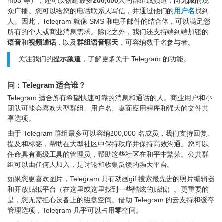
mp3 等），还可以创建最多
200,000
人的群组或频道，向
无限
的观
众广播。您可以给您的电话联系人写信，并通过他们的
用户名
找到
人。因此，Telegram 就像 SMS 和电子邮件的结合体，可以满足您
所有的个人或商业消息需求。除此之外，我们还支持端到端加密的
语音
和
视频通话
，以及
群组语音聊天
，可容纳数千名参与者。
关注我们的
提示频道
，了解更多关于 Telegram 的功能。
问：Telegram 适合谁？
Telegram 适合所有希望快速可靠的消息和通话的人。商业用户和小
团队可能会喜欢大型群组、用户名、桌面应用程序和强大的文件共
享选项。
由于 Telegram 群组最多可以容纳200,000 名成员，我们支持回复、
提及和标签，帮助在大型社区中保持秩序并保持高效沟通。您可以
任命具有高级工具的管理员，帮助这些社区在和平中繁荣。公共群
组可以由任何人加入，是讨论和收集反馈的强大平台。
如果您更喜欢图片，Telegram 具有动画gif 搜索最先进的照片编辑器
和开放贴纸平台（在这里或这里找到一些酷炫的贴纸）。更重要的
是，您无需担心设备上的磁盘空间。借助 Telegram 的云支持和缓存
管理选项，Telegram 几乎可以占用
零
空间。