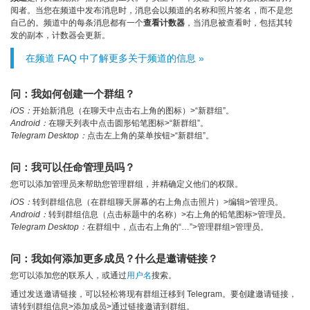
阅者。当您在频道中发布消息时，消息会以频道的名称和照片签名，而不是您
自己的。频道中的每条消息都有一个
查看计数器
，当消息被查看时，包括其转
发的副本，计数器会更新。
在频道 FAQ 中了解更多关于频道的信息 »
问：我如何创建一个群组？
iOS：
开始新消息（在聊天中点击右上角的图标）>“新群组”。
Android：
在聊天列表中点击圆形铅笔图标>“新群组”。
Telegram Desktop：
点击左上角的菜单按钮>“新群组”。
问：我可以任命管理员吗？
您可以添加管理员来帮助您管理群组，并精确定义他们的权限。
iOS：
转到群组信息（在群组聊天屏幕的右上角点击照片）>编辑>管理员。
Android：
转到群组信息（点击标题中的名称）>右上角的铅笔图标>管理员。
Telegram Desktop：
在群组中，点击右上角的“…”>管理群组>管理员。
问：我如何添加更多成员？什么是邀请链接？
您可以添加您的联系人，或通过
用户名
搜索。
通过发送邀请链接，可以轻松将现有群组迁移到 Telegram。要创建邀请链接，
请转到群组信息>添加成员>通过链接邀请到群组。