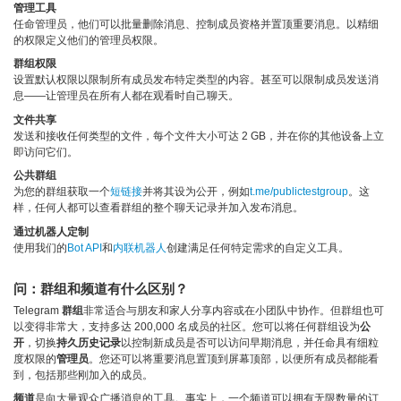
管理工具
任命管理员，他们可以批量删除消息、控制成员资格并置顶重要消息。以精细
的权限定义他们的管理员权限。
群组权限
设置默认权限以限制所有成员发布特定类型的内容。甚至可以限制成员发送消
息——让管理员在所有人都在观看时自己聊天。
文件共享
发送和接收任何类型的文件，每个文件大小可达 2 GB，并在你的其他设备上立
即访问它们。
公共群组
为您的群组获取一个
短链接
并将其设为公开，例如
t.me/publictestgroup
。这
样，任何人都可以查看群组的整个聊天记录并加入发布消息。
通过机器人定制
使用我们的
Bot API
和
内联机器人
创建满足任何特定需求的自定义工具。
问：群组和频道有什么区别？
Telegram
群组
非常适合与朋友和家人分享内容或在小团队中协作。但群组也可
以变得非常大，支持多达 200,000 名成员的社区。您可以将任何群组设为
公
开
，切换
持久历史记录
以控制新成员是否可以访问早期消息，并任命具有细粒
度权限的
管理员
。您还可以将重要消息置顶到屏幕顶部，以便所有成员都能看
到，包括那些刚加入的成员。
频道
是向大量观众广播消息的工具。事实上，一个频道可以拥有无限数量的订