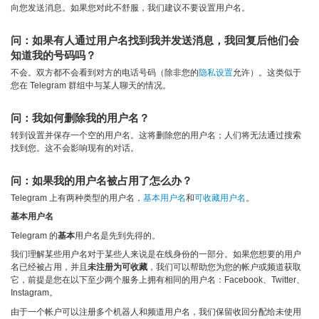
向您发送消息。如果您对此不舒服，我们建议不要设置用户名。
问：如果有人通过用户名找到我并发送消息，我回复后他们会
知道我的号码吗？
不会。双方都不会看到对方的电话号码（除非您的
隐私设置
允许）。这类似于
您在 Telegram 群组中与某人聊天的情况。
问：我如何删除我的用户名？
转到设置并保存一个空的用户名。这将删除您的用户名；人们将无法通过搜索
找到您。这不会影响现有的对话。
问：如果我的用户名被占用了怎么办？
Telegram 上有两种类型的用户名，
基本用户名
和
可收藏用户名
。
基本用户名
Telegram 的
基本
用户名是先到先得的。
我们理解某些用户名对于某些人来说是在线身份的一部分。如果您想要的用户
名已经被占用，并且
未注册为可收藏
，我们可以帮助您为您的帐户或频道获取
它，前提是您在以下至少两个服务上拥有相同的用户名：Facebook、Twitter、
Instagram。
由于一个帐户可以注册多个机器人和频道用户名，我们保留收回分配给未使用