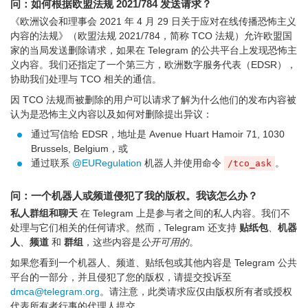
问：如何根据欧盟法规 2021/784 发送请求？
《欧洲议会和理事会 2021 年 4 月 29 日关于应对在线传播恐怖主义
内容的法规》（欧盟法规 2021/784，简称 TCO 法规）允许欧盟国
家的当局发送删除请求，如果在 Telegram 的公共平台上发现恐怖主
义内容。我们还指定了一个第三方，欧洲数字服务代表（EDSR），
协助我们处理与 TCO 相关的通信。
因 TCO 法规而被删除的用户可以请求了解为什么他们的发布内容被
认为是恐怖主义内容以及如何对删除提出异议：
通过写信给 EDSR，地址是 Avenue Huart Hamoir 71, 1030
Brussels, Belgium，或
通过联系
@EURegulation
机器人并使用命令
。
/tco_ask
问：一个机器人或频道侵犯了我的版权。我该怎么办？
私人群组和聊天
在 Telegram 上是参与者之间的私人内容。我们不
处理与它们相关的任何请求。然而，Telegram 还支持
贴纸包
、
机器
人
、
频道
和
群组
，这些内容是
公开可用的
。
如果您看到一个机器人、频道、贴纸包或其他内容是 Telegram 公共
平台的一部分，并且侵犯了您的版权，请提交投诉至
dmca@telegram.org
。请注意，此类请求应仅由版权所有者或授权
代表所有者行事的代理人提交。