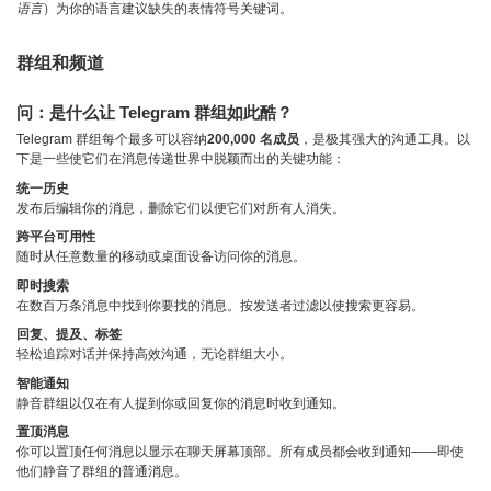
语言
）为你的语言建议缺失的表情符号关键词。
群组和频道
问：是什么让 Telegram 群组如此酷？
Telegram 群组每个最多可以容纳
200,000 名成员
，是极其强大的沟通工具。以
下是一些使它们在消息传递世界中脱颖而出的关键功能：
统一历史
发布后编辑你的消息，删除它们以便它们对所有人消失。
跨平台可用性
随时从任意数量的移动或桌面设备访问你的消息。
即时搜索
在数百万条消息中找到你要找的消息。按发送者过滤以使搜索更容易。
回复、提及、标签
轻松追踪对话并保持高效沟通，无论群组大小。
智能通知
静音群组以仅在有人提到你或回复你的消息时收到通知。
置顶消息
你可以置顶任何消息以显示在聊天屏幕顶部。所有成员都会收到通知——即使
他们静音了群组的普通消息。