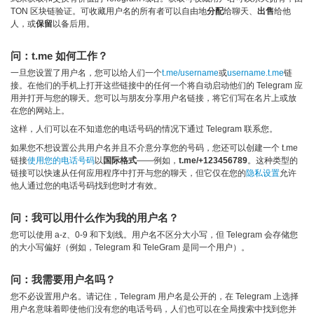
TON 区块链验证。可收藏用户名的所有者可以自由地
分配
给聊天、
出售
给他
人，或
保留
以备后用。
问：t.me 如何工作？
一旦您设置了用户名，您可以给人们一个
t.me/username
或
username.t.me
链
接。在他们的手机上打开这些链接中的任何一个将自动启动他们的 Telegram 应
用并打开与您的聊天。您可以与朋友分享用户名链接，将它们写在名片上或放
在您的网站上。
这样，人们可以在不知道您的电话号码的情况下通过 Telegram 联系您。
如果您不想设置公共用户名并且不介意分享您的号码，您还可以创建一个 t.me
链接
使用您的电话号码
以
国际格式
——例如，
t.me/+123456789
。这种类型的
链接可以快速从任何应用程序中打开与您的聊天，但它仅在您的
隐私设置
允许
他人通过您的电话号码找到您时才有效。
问：我可以用什么作为我的用户名？
您可以使用 a-z、0-9 和下划线。用户名不区分大小写，但 Telegram 会存储您
的大小写偏好（例如，Telegram 和 TeleGram 是同一个用户）。
问：我需要用户名吗？
您不必设置用户名。请记住，Telegram 用户名是公开的，在 Telegram 上选择
用户名意味着即使他们没有您的电话号码，人们也可以在全局搜索中找到您并