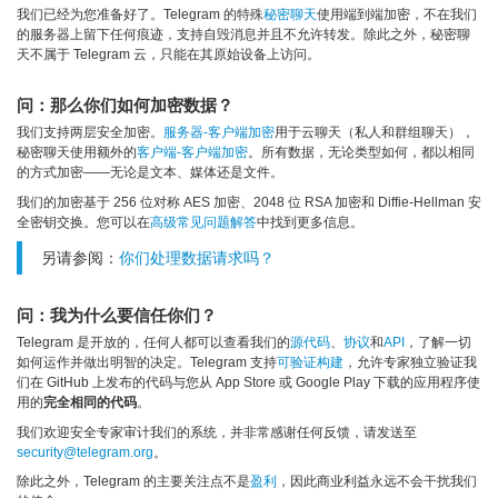
我们已经为您准备好了。Telegram 的特殊
秘密聊天
使用端到端加密，不在我们
的服务器上留下任何痕迹，支持自毁消息并且不允许转发。除此之外，秘密聊
天不属于 Telegram 云，只能在其原始设备上访问。
问：那么你们如何加密数据？
我们支持两层安全加密。
服务器-客户端加密
用于云聊天（私人和群组聊天），
秘密聊天使用额外的
客户端-客户端加密
。所有数据，无论类型如何，都以相同
的方式加密——无论是文本、媒体还是文件。
我们的加密基于 256 位对称 AES 加密、2048 位 RSA 加密和 Diffie-Hellman 安
全密钥交换。您可以在
高级常见问题解答
中找到更多信息。
另请参阅：
你们处理数据请求吗？
问：我为什么要信任你们？
Telegram 是开放的，任何人都可以查看我们的
源代码
、
协议
和
API
，了解一切
如何运作并做出明智的决定。Telegram 支持
可验证构建
，允许专家独立验证我
们在 GitHub 上发布的代码与您从 App Store 或 Google Play 下载的应用程序使
用的
完全相同的代码
。
我们欢迎安全专家审计我们的系统，并非常感谢任何反馈，请发送至
security@telegram.org
。
除此之外，Telegram 的主要关注点不是
盈利
，因此商业利益永远不会干扰我们