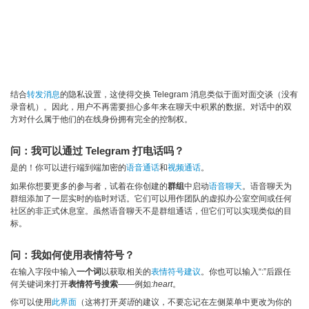
结合
转发消息
的隐私设置，这使得交换 Telegram 消息类似于面对面交谈（没有
录音机）。因此，用户不再需要担心多年来在聊天中积累的数据。对话中的双
方对什么属于他们的在线身份拥有完全的控制权。
问：我可以通过 Telegram 打电话吗？
是的！你可以进行端到端加密的
语音通话
和
视频通话
。
如果你想要更多的参与者，试着在你创建的
群组
中启动
语音聊天
。语音聊天为
群组添加了一层实时的临时对话。它们可以用作团队的虚拟办公室空间或任何
社区的非正式休息室。虽然语音聊天不是群组通话，但它们可以实现类似的目
标。
问：我如何使用表情符号？
在输入字段中输入
一个词
以获取相关的
表情符号建议
。你也可以输入“:”后跟任
何关键词来打开
表情符号搜索
——例如
:heart
。
你可以使用
此界面
（这将打开
英语
的建议，不要忘记在左侧菜单中更改为你的